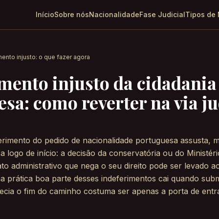
Início
Sobre nós
Nacionalidade
Fase Judicial
Tipos de
mento injusto: o que fazer agora
mento injusto da cidadania
sa: como reverter na via ju
rimento do pedido de nacionalidade portuguesa assusta, m
 logo de início: a decisão da conservatória ou do Ministéri
 ato administrativo que nega o seu direito pode ser levado a
na prática boa parte desses indeferimentos cai quando sub
recia o fim do caminho costuma ser apenas a porta de entr