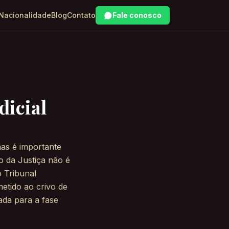
 Nacionalidade
Blog
Contato
Fale conosco
dicial
as é importante
o da Justiça não é
o Tribunal
metido ao crivo de
ada para a fase