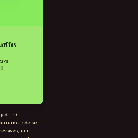
arifas
taxa
16
gado. O
terreno onde se
cessivas, em