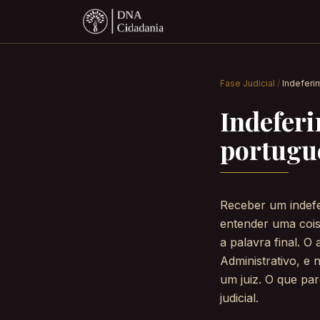
Fase Judicial
/
Indeferi
Indeferi
portugue
Receber um indefe
entender uma coisa
a palavra final. O
Administrativo, e 
um juiz. O que pa
judicial.