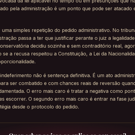
ivocada da lei aplicável no tempo ou em presunções que n
ado pela administração é um ponto que pode ser atacado
 é uma simples repetição do pedido administrativo. No tribu
stração passa a ter que justificar perante o juiz a legalidad
onservatória decidiu sozinha e sem contraditório real, ago
o se a recusa respeitou a Constituição, a Lei da Nacionalida
oporcionalidade.
 indeferimento não é sentença definitiva. É um ato administr
ara ser combatido e com chances reais de reversão quand
damentada. O erro mais caro é tratar a negativa como ponto
s escorrer. O segundo erro mais caro é entrar na fase judi
tégia desde o protocolo do pedido.