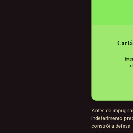
Cartã
int
d
Antes de impugnar
indeferimento pre
constrói a defesa