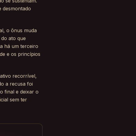
ão se sustentam.
 e desmontado
nal, o ônus muda
e do ato que
ra há um terceiro
de e os princípios
ativo recorrível,
o a recusa foi
 final e deixar o
cial sem ter