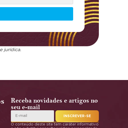
 jurídica.
os
Receba novidades e artigos no
seu e-mail
INSCREVER-SE
O conteúdo deste site tem caráter informativo