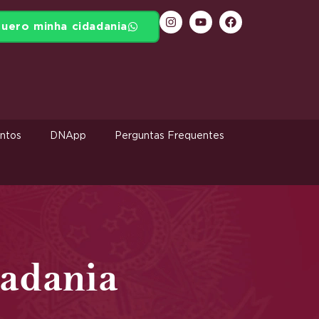
uero minha cidadania
ntos
DNApp
Perguntas Frequentes
dadania