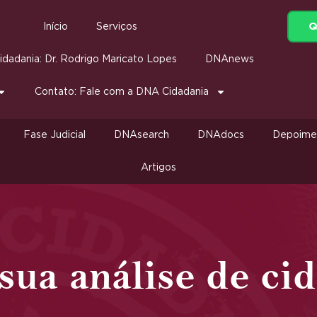
Q
Início
Serviços
dadania: Dr. Rodrigo Maricato Lopes
DNAnews
Contato: Fale com a DNA Cidadania
Fase Judicial
DNAsearch
DNAdocs
Depoime
Artigos
 sua análise de ci