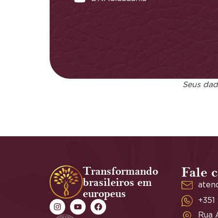
Seus dado
Transformando
Fale 
brasileiros em
aten
europeus
+351
Rua A