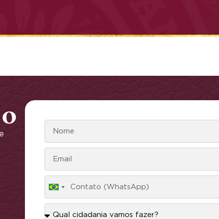
co
e
Brazil
+55