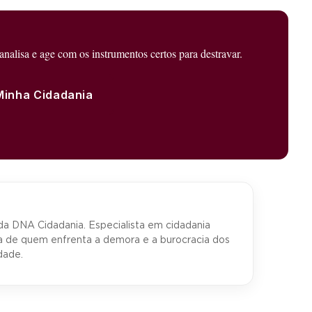
alisa e age com os instrumentos certos para destravar.
Minha Cidadania
a DNA Cidadania. Especialista em cidadania
a de quem enfrenta a demora e a burocracia dos
dade.