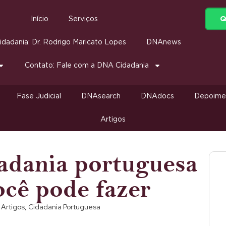
Q
Início
Serviços
dadania: Dr. Rodrigo Maricato Lopes
DNAnews
Contato: Fale com a DNA Cidadania
Fase Judicial
DNAsearch
DNAdocs
Depoime
Artigos
adania portuguesa
ocê pode fazer
Artigos
,
Cidadania Portuguesa