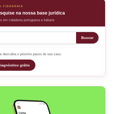
A CIDADANIA
squise na nossa base jurídica
os em cidadania portuguesa e italiana
Buscar
e descubra o próximo passo do seu caso.
iagnóstico grátis