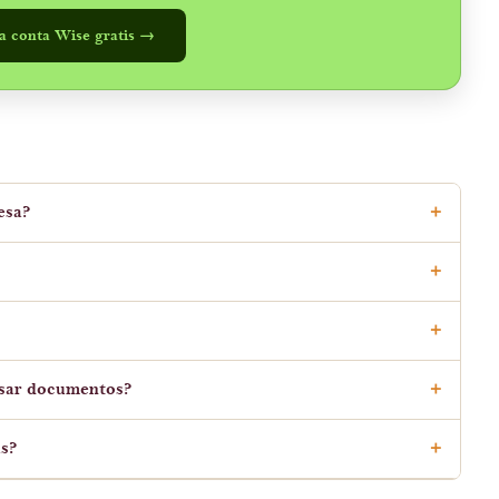
a conta Wise gratis →
esa?
isar documentos?
as?