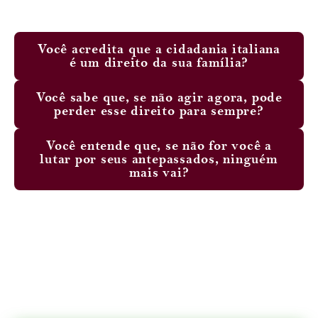
Reflita com sinceridade:
Você acredita que a cidadania italiana
é um direito da sua família?
⁠Você sabe que, se não agir agora, pode
perder esse direito para sempre?
Você entende que, se não for você a
lutar por seus antepassados, ninguém
mais vai?
Se você não lutar agora, quem vence é o governo
italiano.
Se você se levanta,
você honra sua família — e
defende o que é seu.
Não adie mais.
Clique no botão abaixo e descubra se você tem
direito.
Vamos juntos corrigir essa injustiça.