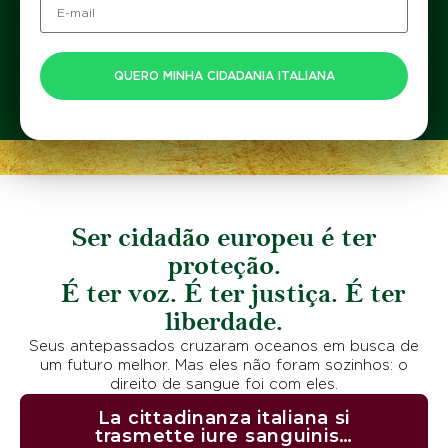
QUERO MINHA CIDADANIA ITALIANA
Ser
cidadão europeu
é ter
proteção
.
É ter
voz
. É ter
justiça
. É ter
liberdade
.
Seus antepassados cruzaram oceanos em busca de
um futuro melhor. Mas eles não foram sozinhos: o
direito de sangue foi com eles.
La cittadinanza italiana si
trasmette iure sanguinis…