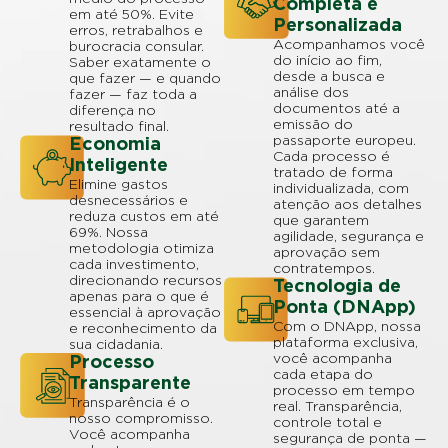
Completa e
em até 50%. Evite
Personalizada
erros, retrabalhos e
Acompanhamos você
burocracia consular.
do início ao fim,
Saber exatamente o
desde a busca e
que fazer — e quando
análise dos
fazer — faz toda a
documentos até a
diferença no
emissão do
resultado final.
passaporte europeu.
Economia
Cada processo é
Inteligente
tratado de forma
Elimine gastos
individualizada, com
desnecessários e
atenção aos detalhes
reduza custos em até
que garantem
69%. Nossa
agilidade, segurança e
metodologia otimiza
aprovação sem
cada investimento,
contratempos.
direcionando recursos
Tecnologia de
apenas para o que é
Ponta (DNApp)
essencial à aprovação
Com o DNApp, nossa
e reconhecimento da
plataforma exclusiva,
sua cidadania.
você acompanha
Processo
cada etapa do
Transparente
processo em tempo
Transparência é o
real. Transparência,
nosso compromisso.
controle total e
Você acompanha
segurança de ponta —