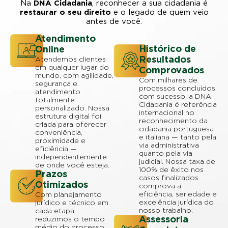
Na
DNA Cidadania
, reconhecer a sua cidadania é
restaurar o seu direito
e o legado de quem veio
antes de você.
Atendimento
Histórico de
Online
Resultados
Atendemos clientes
em qualquer lugar do
Comprovados
mundo, com agilidade,
Com milhares de
segurança e
processos concluídos
atendimento
com sucesso, a DNA
totalmente
Cidadania é referência
personalizado. Nossa
internacional no
estrutura digital foi
reconhecimento da
criada para oferecer
cidadania portuguesa
conveniência,
e italiana — tanto pela
proximidade e
via administrativa
eficiência —
quanto pela via
independentemente
judicial. Nossa taxa de
de onde você esteja.
100% de êxito nos
Prazos
casos finalizados
Otimizados
comprova a
eficiência, seriedade e
Com planejamento
excelência jurídica do
jurídico e técnico em
nosso trabalho.
cada etapa,
Assessoria
reduzimos o tempo
médio do processo