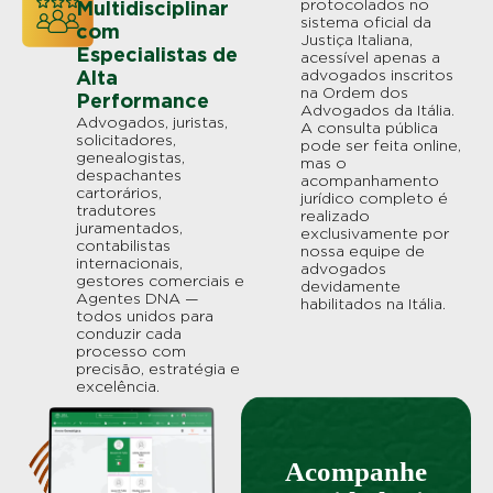
protocolados no
Multidisciplinar
sistema oficial da
com
Justiça Italiana,
Especialistas de
acessível apenas a
advogados inscritos
Alta
na Ordem dos
Performance
Advogados da Itália.
Advogados, juristas,
A consulta pública
solicitadores,
pode ser feita online,
genealogistas,
mas o
despachantes
acompanhamento
cartorários,
jurídico completo é
tradutores
realizado
juramentados,
exclusivamente por
contabilistas
nossa equipe de
internacionais,
advogados
gestores comerciais e
devidamente
Agentes DNA —
habilitados na Itália.
todos unidos para
conduzir cada
processo com
precisão, estratégia e
excelência.
Acompanhe