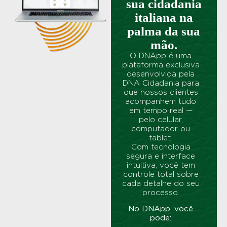
sua cidadania
italiana na
palma da sua
mão.
O DNApp é uma
plataforma exclusiva
desenvolvida pela
DNA Cidadania para
que nossos clientes
acompanhem tudo
em tempo real —
pelo celular,
computador ou
tablet.
Com tecnologia
segura e interface
intuitiva, você tem
controle total sobre
cada detalhe do seu
processo.
No DNApp, você
pode: