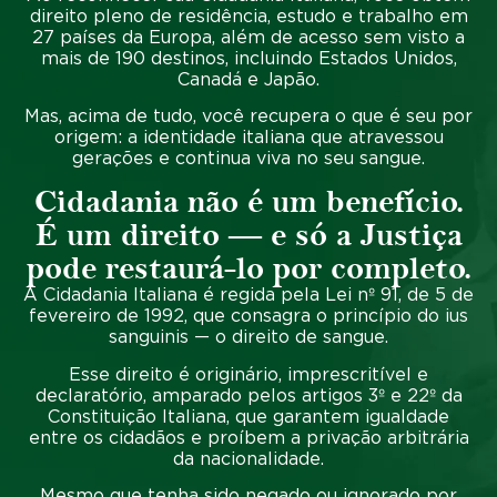
direito pleno de residência, estudo e trabalho em
27 países da Europa
, além de
acesso sem visto a
mais de 190 destinos
, incluindo
Estados Unidos,
Canadá e Japão.
Mas, acima de tudo, você
recupera o que é seu por
origem
: a
identidade italiana
que atravessou
gerações e continua viva no seu sangue.
Cidadania não é um benefício.
É um direito — e só a Justiça
pode restaurá-lo por completo.
A
Cidadania Italiana
é regida pela
Lei nº 91, de 5 de
fevereiro de 1992
, que consagra o princípio do ius
sanguinis —
o direito de sangue.
Esse direito é
originário, imprescritível e
declaratório
, amparado pelos artigos
3º e 22º da
Constituição Italiana
, que garantem igualdade
entre os cidadãos e
proíbem a privação arbitrária
da nacionalidade.
Mesmo que tenha sido
negado ou ignorado por