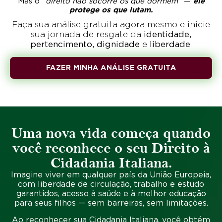
Mas o "
direito não socorre os que dormem
" —
ele
protege os que
lutam.
Faça sua análise gratuita agora mesmo e inicie
sua jornada de resgate da
identidade,
pertencimento, dignidade
e
liberdade
.
FAZER MINHA ANÁLISE GRATUITA
Uma nova vida começa quando
você reconhece o seu Direito à
Cidadania Italiana.
Imagine viver em qualquer país da União Europeia,
com
liberdade de circulação
,
trabalho e estudo
garantidos
, acesso à saúde e à melhor educação
para seus filhos — sem barreiras, sem limitações.
Ao reconhecer sua
Cidadania Italiana
, você obtém