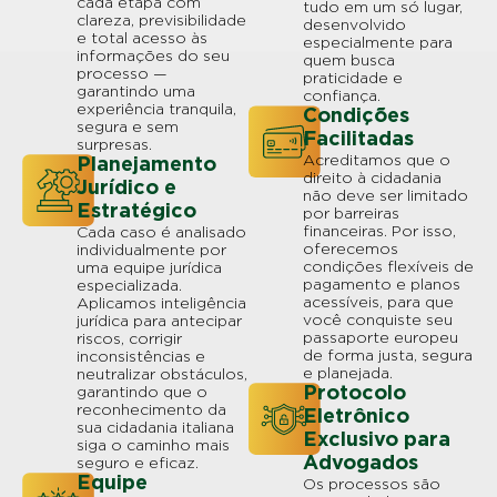
cada etapa com
tudo em um só lugar,
clareza, previsibilidade
desenvolvido
e total acesso às
especialmente para
informações do seu
quem busca
processo —
praticidade e
garantindo uma
confiança.
experiência tranquila,
Condições
segura e sem
Facilitadas
surpresas.
Acreditamos que o
Planejamento
direito à cidadania
Jurídico e
não deve ser limitado
Estratégico
por barreiras
financeiras. Por isso,
Cada caso é analisado
oferecemos
individualmente por
condições flexíveis de
uma equipe jurídica
pagamento e planos
especializada.
acessíveis, para que
Aplicamos inteligência
você conquiste seu
jurídica para antecipar
passaporte europeu
riscos, corrigir
de forma justa, segura
inconsistências e
e planejada.
neutralizar obstáculos,
Protocolo
garantindo que o
reconhecimento da
Eletrônico
sua cidadania italiana
Exclusivo para
siga o caminho mais
Advogados
seguro e eficaz.
Equipe
Os processos são