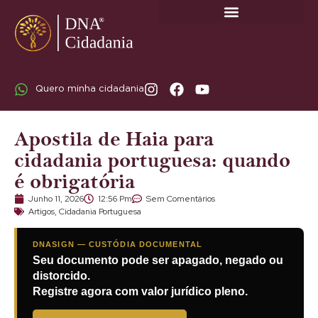
SOBRE A DNA CIDADANIA: DR. RODRIGO MARICATO LOPES
Quero minha cidadania
Apostila de Haia para
cidadania portuguesa: quando
é obrigatória
Junho 11, 2026
12:56 Pm
Sem Comentários
Artigos
,
Cidadania Portuguesa
DNASIGN — CUSTÓDIA DOCUMENTAL
Seu documento pode ser apagado, negado ou
distorcido.
Registre agora com valor jurídico pleno.