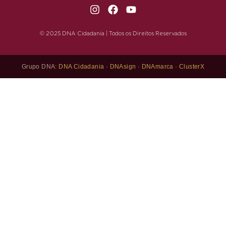
© 2025 DNA Cidadania | Todos os Direitos Reservados
Grupo DNA:
DNA Cidadania
·
DNAsign
·
DNAmarca
·
ClusterX