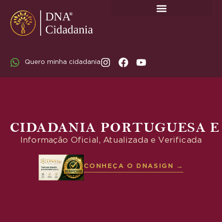
SOBRE A DNA CIDADANIA: DR. RODRIGO MARICATO LOPES
Quero minha cidadania
CIDADANIA PORTUGUESA E
Informação Oficial, Atualizada e Verificada
CONHEÇA O DNASIGN →