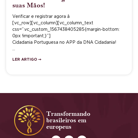
suas Mãos!
Verificar e registrar agora â
[vc_row][vc_column][vc_column_text
css=”.vc_custom_1567438405285{margin-bottom:
0px !important;}”]
Cidadania Portuguesa no APP da DNA Cidadania!
…
LER ARTIGO ➙
Transformando
brasileiros em
europeus