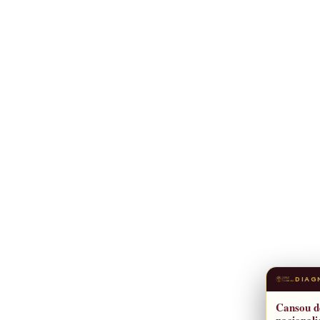
DIAG
Cansou d