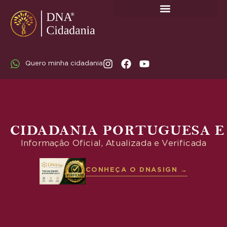
SOBRE A DNA CIDADANIA: DR. RODRIGO MARICATO LOPES
Quero minha cidadania
CIDADANIA PORTUGUESA E
Informação Oficial, Atualizada e Verificada
CONHEÇA O DNASIGN →