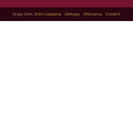
Grupo DNA:
DNA Cidadania
·
DNAsign
·
DNAmarca
·
ClusterX