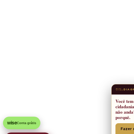
DIAG
Você tem 
cidadania
não anda
porquê.
wise
Conta grátis
Fazer 