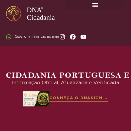
SOBRE A DNA CIDADANIA: DR. RODRIGO MARICATO LOPES
Quero minha cidadania
CIDADANIA PORTUGUESA E
Informação Oficial, Atualizada e Verificada
CONHEÇA O DNASIGN →