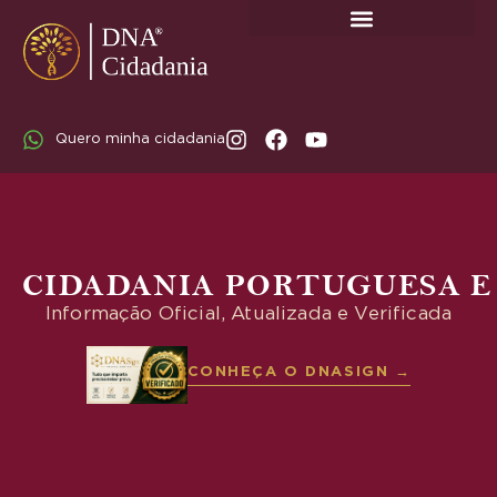
SOBRE A DNA CIDADANIA: DR. RODRIGO MARICATO LOPES
Quero minha cidadania
CIDADANIA PORTUGUESA E
Informação Oficial, Atualizada e Verificada
CONHEÇA O DNASIGN →