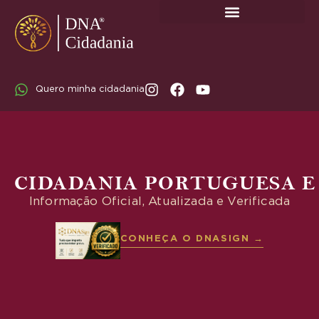
SOBRE A DNA CIDADANIA: DR. RODRIGO MARICATO LOPES
Quero minha cidadania
CIDADANIA PORTUGUESA E
Informação Oficial, Atualizada e Verificada
CONHEÇA O DNASIGN →