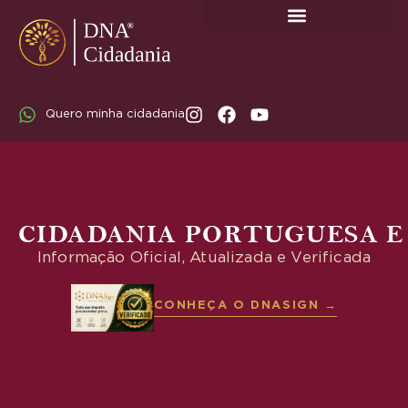
SOBRE A DNA CIDADANIA: DR. RODRIGO MARICATO LOPES
Quero minha cidadania
CIDADANIA PORTUGUESA E
Informação Oficial, Atualizada e Verificada
CONHEÇA O DNASIGN →