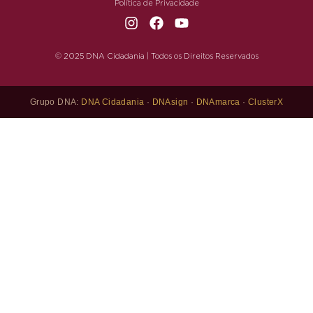
Política de Privacidade
© 2025 DNA Cidadania | Todos os Direitos Reservados
Grupo DNA:
DNA Cidadania
·
DNAsign
·
DNAmarca
·
ClusterX