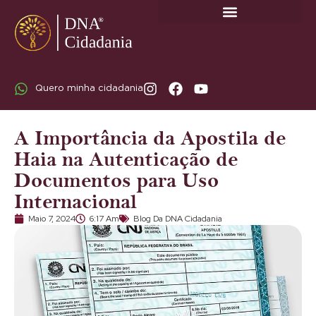
SOBRE A DNA CIDADANIA: DR. RODRIGO MARICATO LOPES
Quero minha cidadania
A Importância da Apostila de
Haia na Autenticação de
Documentos para Uso
Internacional
Maio 7, 2024
6:17 Am
Blog Da DNA Cidadania