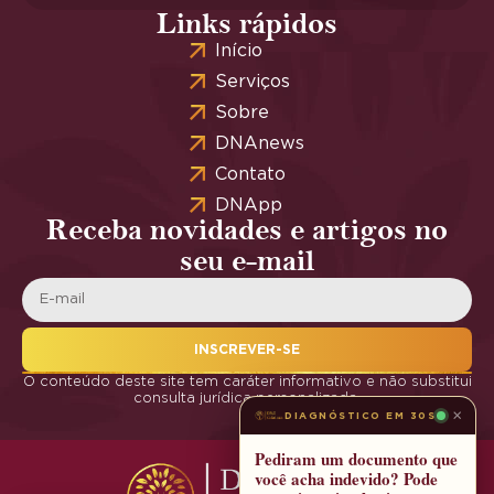
Links rápidos
Início
Serviços
Sobre
DNAnews
Contato
DNApp
Receba novidades e artigos no
seu e-mail
INSCREVER-SE
O conteúdo deste site tem caráter informativo e não substitui
consulta jurídica personalizada.
×
DIAGNÓSTICO EM 30S
Pediram um documento que
você acha indevido? Pode