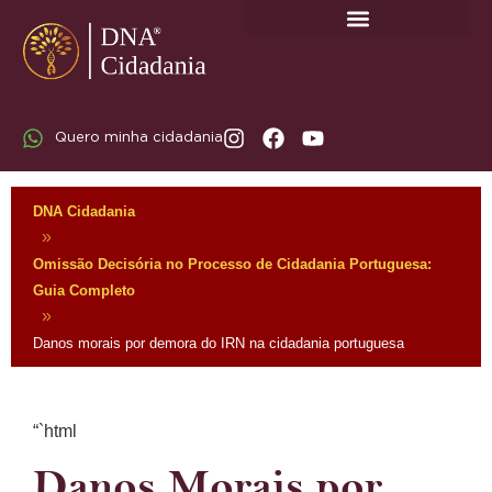
SOBRE A DNA CIDADANIA: DR. RODRIGO MARICATO LOPES
Quero minha cidadania
DNA Cidadania
»
Omissão Decisória no Processo de Cidadania Portuguesa:
Guia Completo
»
Danos morais por demora do IRN na cidadania portuguesa
“`html
Danos Morais por