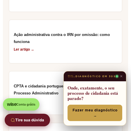
Ação administrativa contra o IRN por omissão: como
funciona
Ler artigo →
×
DIAGNÓSTICO EM 30S
CPTA e cidadania portuguesa: guia do Código de
Onde, exatamente, o seu
processo de cidadania está
Processo Administrativo
parado?
Ler artigo →
wise
Conta grátis
Fazer meu diagnóstico
→
Tire sua dúvida