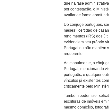
que na fase administrativa
por contestação, o Minist
avaliar de forma aprofund
Do cônjuge português, são
meses), certidão de casam
rendimentos (IRS) dos últ
evidenciem seu próprio ví
Portugal ou não mantém ví
requerente.
Adicionalmente, o cônjug
Portugal, mencionando visi
português, e qualquer ou
vínculos já existentes co
criticamente pelo Ministé
Também podem ser solicita
escrituras de imóveis em
mesmo domicílio, fotograf