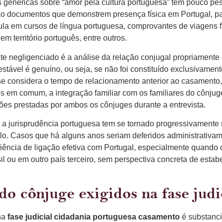
genéricas sobre “amor pela cultura portuguesa” têm pouco pes
são documentos que demonstrem presença física em Portugal, p
ula em cursos de língua portuguesa, comprovantes de viagens f
m território português, entre outros.
 negligenciado é a análise da relação conjugal propriamente di
stável é genuíno, ou seja, se não foi constituído exclusivament
se considera o tempo de relacionamento anterior ao casamento,
hos em comum, a integração familiar com os familiares do cônjug
ões prestadas por ambos os cônjuges durante a entrevista.
 a jurisprudência portuguesa tem se tornado progressivamente
lo. Casos que há alguns anos seriam deferidos administrativa
ciência de ligação efetiva com Portugal, especialmente quando 
 ou em outro país terceiro, sem perspectiva concreta de estabe
o cônjuge exigidos na fase judi
na
fase judicial cidadania portuguesa casamento
é substanci