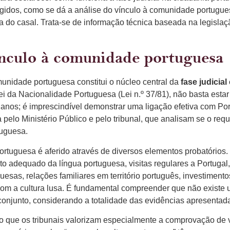
gidos, como se dá a análise do vínculo à comunidade portugues
a do casal. Trata-se de informação técnica baseada na legislaç
ínculo à comunidade portuguesa
munidade portuguesa constitui o núcleo central da
fase judicia
ei da Nacionalidade Portuguesa (Lei n.º 37/81), não basta est
 anos; é imprescindível demonstrar uma ligação efetiva com Port
a pelo Ministério Público e pelo tribunal, que analisam se o re
tuguesa.
rtuguesa é aferido através de diversos elementos probatórios. E
 adequado da língua portuguesa, visitas regulares a Portugal,
guesas, relações familiares em território português, investimen
com a cultura lusa. É fundamental compreender que não existe 
onjunto, considerando a totalidade das evidências apresentad
rvo que os tribunais valorizam especialmente a comprovação de v