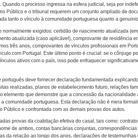
. Quando o processo ingressa na esfera judicial, seja por indef
ério Público e o tribunal requerem um conjunto ampliado de d
ada tanto o vínculo à comunidade portuguesa quanto a genuini
 normalmente exigidos: certidão de nascimento atualizada (em
ento atualizada (caso aplicável), comprovante de residência e
imos três anos, comprovantes de vínculos profissionais em Por
nculo com Portugal. Este último ponto é crucial: se o cônjuge p
nculos ativos com o país, isso pode enfraquecer significativam
e português deve fornecer declaração fundamentada explicando
tas realizadas, planos de estabelecimento futuro, relações famil
tro elemento que demonstre que a concessão da nacionalidade 
m a comunidade portuguesa. Esta declaração não é mera formal
rio Público e confrontada com as demais provas dos autos.
das provas da coabitação efetiva do casal, tais como: contrat
 nome de ambos, contas bancárias conjuntas, correspondência
ias da relação ao longo dos anos, declarações de testemunhas