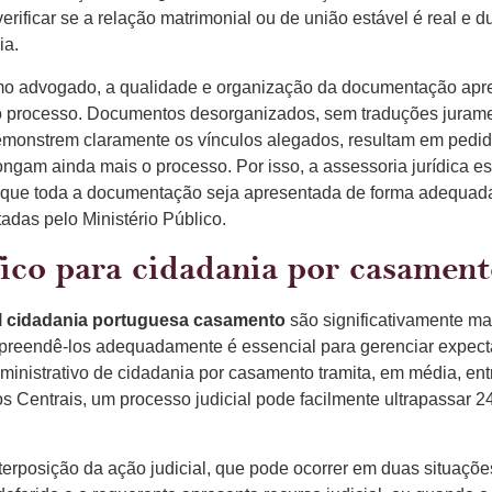
 verificar se a relação matrimonial ou de união estável é real e 
ia.
o advogado, a qualidade e organização da documentação apr
o processo. Documentos desorganizados, sem traduções jura
emonstrem claramente os vínculos alegados, resultam em pedid
gam ainda mais o processo. Por isso, a assessoria jurídica es
r que toda a documentação seja apresentada de forma adequad
adas pelo Ministério Público.
fico para cidadania por casamen
al cidadania portuguesa casamento
são significativamente ma
mpreendê-los adequadamente é essencial para gerenciar expectat
inistrativo de cidadania por casamento tramita, em média, en
s Centrais, um processo judicial pode facilmente ultrapassar 
nterposição da ação judicial, que pode ocorrer em duas situaçõe