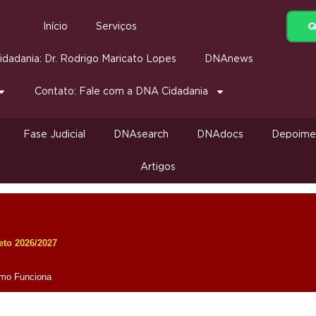
Q
Início
Serviços
dadania: Dr. Rodrigo Maricato Lopes
DNAnews
Contato: Fale com a DNA Cidadania
Fase Judicial
DNAsearch
DNAdocs
Depoime
Artigos
eto 2026/2027
omo Funciona