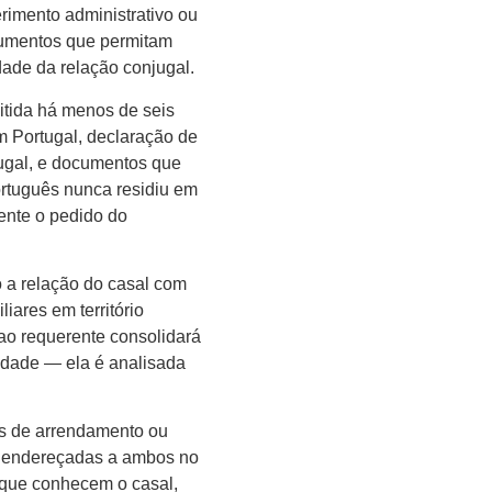
erimento administrativo ou
ocumentos que permitam
dade da relação conjugal.
itida há menos de seis
m Portugal, declaração de
tugal, e documentos que
ortuguês nunca residiu em
ente o pedido do
 a relação do casal com
iares em território
ao requerente consolidará
idade — ela é analisada
os de arrendamento ou
s endereçadas a ambos no
 que conhecem o casal,