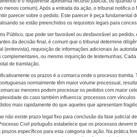
deferido e o requerente apresenta recurso judicial, ou quando 
o menos comum). Após a entrada da ação, o tribunal notifica o 
mitir parecer sobre o pedido. Este parecer é peça fundamental 
analisando se estão preenchidos os requisitos legais para conce
io Público, que pode ser favorável ou desfavorável ao pedido, 
 antes da decisão final, é comum que o tribunal determine dilig
l (entrevista), requisição de informações adicionais às autori
s complementares, ou mesmo inquirição de testemunhas. Cada 
otal de tramitação.
ificativamente os prazos é a comarca onde o processo tramita. 
 portuguesas normalmente têm maior volume processual, resul
o, comarcas menores podem processar os pedidos com maior cel
omplexidade do caso também influencia: processos com vínculos
didos mais rapidamente do que aqueles que apresentam fragili
e não existe prazo legal fixo para conclusão da fase judicial d
rocesso Civil português estabelece que os processos devem tr
 prazos específicos para esta categoria de ação. Na prática fo