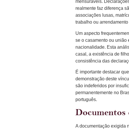
mensuráveis. Declarações 
realmente faz diferença 
associações lusas, matríc
trabalho ou arrendamento e
Um aspecto frequentemente
se o casamento ou união e
nacionalidade. Esta análi
casal, a existência de fil
consistência das declaraç
É importante destacar que
demonstração deste víncu
são indeferidos por insufi
permanentemente no Brasil
português.
Documentos d
A documentação exigida 