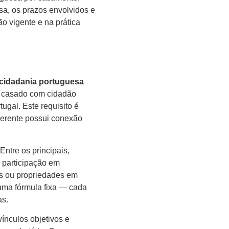
a, os prazos envolvidos e
ão vigente e na prática
l cidadania portuguesa
ar casado com cidadão
ugal. Este requisito é
querente possui conexão
ntre os principais,
 participação em
tos ou propriedades em
uma fórmula fixa — cada
as.
ínculos objetivos e