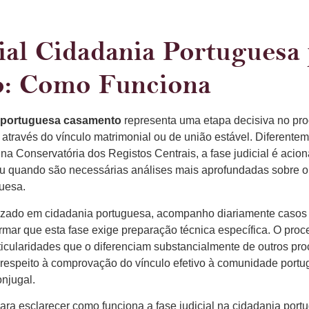
ial Cidadania Portuguesa
: Como Funciona
ia portuguesa casamento
representa uma etapa decisiva no pr
através do vínculo matrimonial ou de união estável. Diferentem
e na Conservatória dos Registos Centrais, a fase judicial é aci
ou quando são necessárias análises mais aprofundadas sobre o
uesa.
ado em cidadania portuguesa, acompanho diariamente casos q
firmar que esta fase exige preparação técnica específica. O proc
icularidades que o diferenciam substancialmente de outros pr
respeito à comprovação do vínculo efetivo à comunidade portu
njugal.
 para esclarecer como funciona a fase judicial na cidadania por