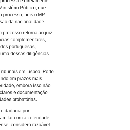
o processo é diretamente
Ministério Público, que
do processo, pois o MP
ssão da nacionalidade.
o processo retorna ao juiz
ências complementares,
dades portuguesas,
uma dessas diligências
Tribunais em Lisboa, Porto
tando em prazos mais
eridade, embora isso não
 claros e documentação
dades probatórias.
e cidadania por
amitar com a celeridade
rense, considero razoável