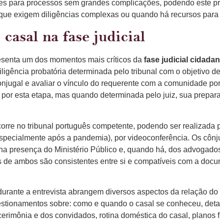
ses para processos sem grandes complicações, podendo este pr
ue exigem diligências complexas ou quando há recursos para i
 casal na fase judicial
resenta um dos momentos mais críticos da
fase judicial cidada
diligência probatória determinada pelo tribunal com o objetivo d
njugal e avaliar o vínculo do requerente com a comunidade po
por esta etapa, mas quando determinada pelo juiz, sua prepa
corre no tribunal português competente, podendo ser realizada
especialmente após a pandemia), por videoconferência. Os côn
na presença do Ministério Público e, quando há, dos advogados 
es de ambos são consistentes entre si e compatíveis com a do
urante a entrevista abrangem diversos aspectos da relação do
stionamentos sobre: como e quando o casal se conheceu, deta
erimônia e dos convidados, rotina doméstica do casal, planos 