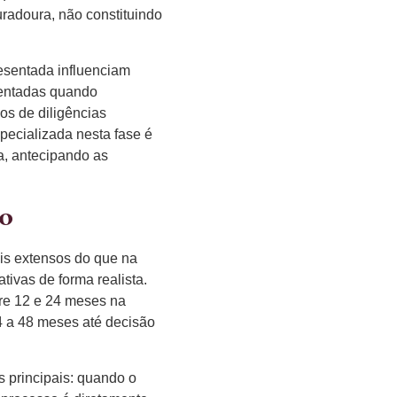
duradoura, não constituindo
esentada influenciam
mentadas quando
os de diligências
pecializada nesta fase é
a, antecipando as
to
is extensos do que na
ivas de forma realista.
tre 12 e 24 meses na
24 a 48 meses até decisão
s principais: quando o