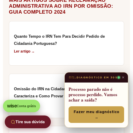
MAIS ARTIGOS SOBRE RECLAMAÇÃO
ADMINISTRATIVA AO IRN POR OMISSÃO:
GUIA COMPLETO 2024
Quanto Tempo o IRN Tem Para Decidir Pedido de
Cidadania Portuguesa?
Ler artigo →
×
DIAGNÓSTICO EM 30S
Processo parado não é
Omissão do IRN na Cidadania Portuguesa: O Que
processo perdido. Vamos
Caracteriza e Como Provar
achar a saída?
Ler artigo →
wise
Conta grátis
Fazer meu diagnóstico
→
Tire sua dúvida