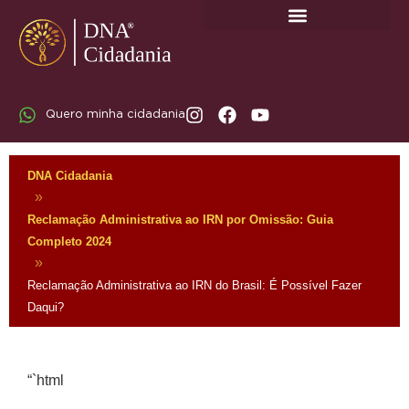
SOBRE A DNA CIDADANIA: DR. RODRIGO MARICATO LOPES
Quero minha cidadania
DNA Cidadania
»
Reclamação Administrativa ao IRN por Omissão: Guia
Completo 2024
»
Reclamação Administrativa ao IRN do Brasil: É Possível Fazer
Daqui?
“`html