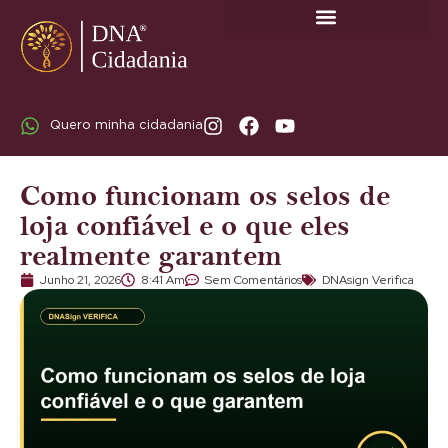
SOBRE A DNA CIDADANIA: DR. RODRIGO MARICATO LOPES
Quero minha cidadania
Como funcionam os selos de
loja confiável e o que eles
realmente garantem
Junho 21, 2026
8:41 Am
Sem Comentários
DNAsign Verifica