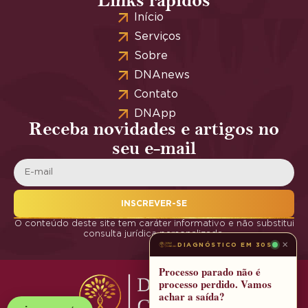
Links rápidos
Início
Serviços
Sobre
DNAnews
Contato
DNApp
Receba novidades e artigos no
seu e-mail
INSCREVER-SE
O conteúdo deste site tem caráter informativo e não substitui
consulta jurídica personalizada.
×
DIAGNÓSTICO EM 30S
Processo parado não é
processo perdido. Vamos
achar a saída?