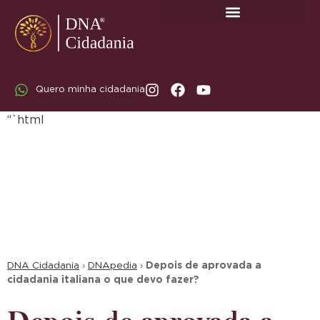
SOBRE A DNA CIDADANIA: DR. RODRIGO MARICATO LOPES
Quero minha cidadania
“`html
DNA Cidadania
›
DNApedia
›
Depois de aprovada a
cidadania italiana o que devo fazer?