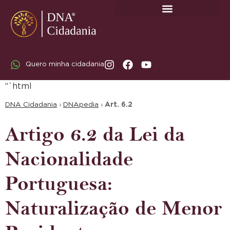
SOBRE A DNA CIDADANIA: DR. RODRIGO MARICATO LOPES
Quero minha cidadania
“`html
DNA Cidadania
›
DNApedia
›
Art. 6.2
Artigo 6.2 da Lei da
Nacionalidade
Portuguesa:
Naturalização de Menor