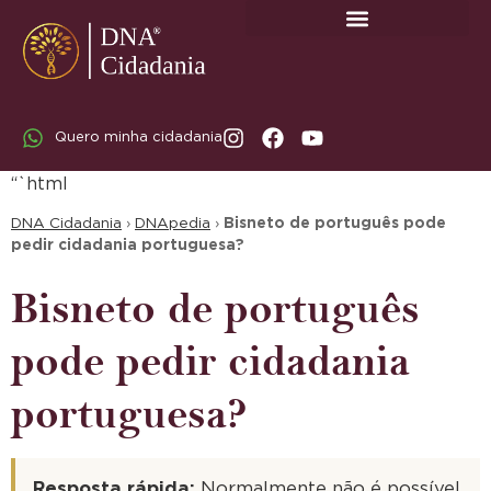
SOBRE A DNA CIDADANIA: DR. RODRIGO MARICATO LOPES
Quero minha cidadania
“`html
DNA Cidadania
›
DNApedia
›
Bisneto de português pode
pedir cidadania portuguesa?
Bisneto de português
pode pedir cidadania
portuguesa?
Resposta rápida:
Normalmente não é possível