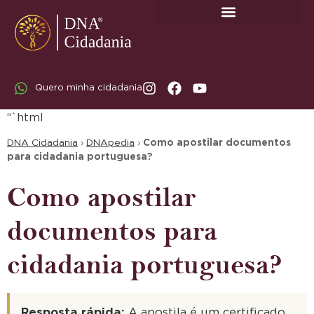
SOBRE A DNA CIDADANIA: DR. RODRIGO MARICATO LOPES
Quero minha cidadania
“`html
DNA Cidadania
›
DNApedia
›
Como apostilar documentos
para cidadania portuguesa?
Como apostilar
documentos para
cidadania portuguesa?
Resposta rápida:
A apostila é um certificado