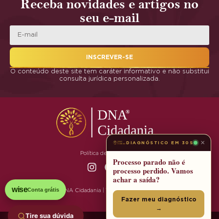
Receba novidades e artigos no
seu e-mail
INSCREVER-SE
O conteúdo deste site tem caráter informativo e não substitui
consulta jurídica personalizada.
×
DIAGNÓSTICO EM 30S
Política de Privacidade
Processo parado não é
processo perdido. Vamos
achar a saída?
wise
Conta grátis
© 2025 DNA Cidadania | Todos os Direitos Reservados
Fazer meu diagnóstico
→
Tire sua dúvida