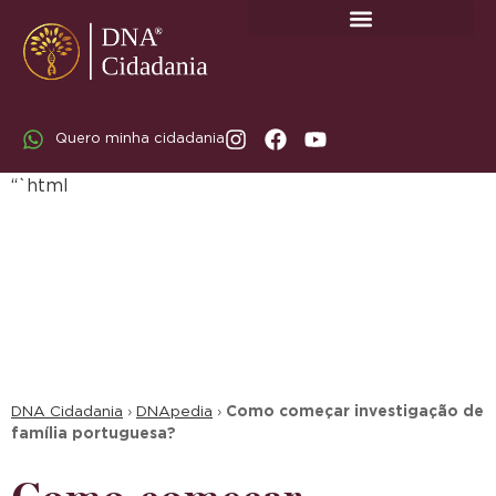
SOBRE A DNA CIDADANIA: DR. RODRIGO MARICATO LOPES
Quero minha cidadania
“`html
DNA Cidadania
›
DNApedia
›
Como começar investigação de
família portuguesa?