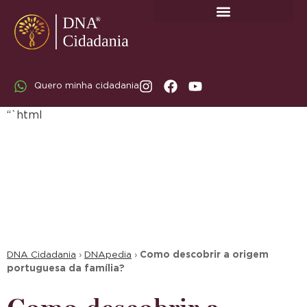
SOBRE A DNA CIDADANIA: DR. RODRIGO MARICATO LOPES
Quero minha cidadania
“`html
DNA Cidadania
›
DNApedia
›
Como descobrir a origem
portuguesa da família?