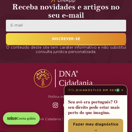
DNApp
Receba novidades e artigos no
seu e-mail
INSCREVER-SE
O conteúdo deste site tem caráter informativo e não substitui
consulta jurídica personalizada.
×
DIAGNÓSTICO EM 30S
Política de Privacidade
Seu avô era português? O
seu direito pode estar mais
perto do que imagina.
wise
Conta grátis
© 2025 DNA Cidadania | Todos os Direitos Reservados
Fazer meu diagnóstico
→