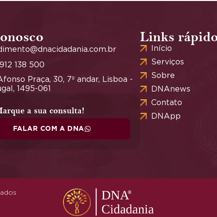
conosco
Links rápid
Início
dimento@dnacidadania.com.br
Serviços
 912 138 500
Sobre
fonso Praça, 30, 7º andar, Lisboa -
gal, 1495-061
DNAnews
Contato
arque a sua consulta!
DNApp
FALAR COM A DNA
vados