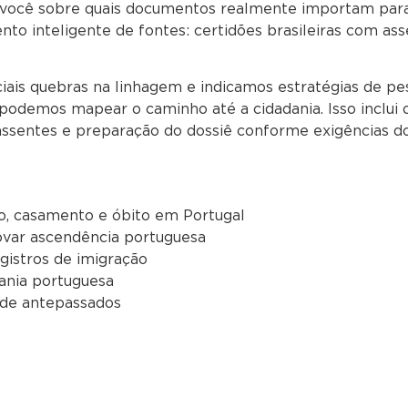
m você sobre quais documentos realmente importam par
to inteligente de fontes: certidões brasileiras com ass
ciais quebras na linhagem e indicamos estratégias de pes
demos mapear o caminho até a cidadania. Isso inclui o
assentes e preparação do dossiê conforme exigências d
o, casamento e óbito em Portugal
var ascendência portuguesa
gistros de imigração
dania portuguesa
 de antepassados