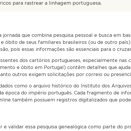
ricos para rastrear a linhagem portuguesa.
 jornada que combina pesquisa pessoal e busca em base
e óbito de seus familiares brasileiros (ou de outro pa
são, pois essas informações são essenciais para o cruza
ssentes dos cartórios portugueses, especialmente nas ci
amento e óbito em Portugal) contêm detalhes que ajudam
anto outros exigem solicitações por correio ou presenc
dados como o arquivo histórico do Instituto dos Arquivos 
da época do império português. Cada fragmento de inf
nline também possuem registros digitalizados que pode
zar e validar essa pesquisa genealógica como parte do p