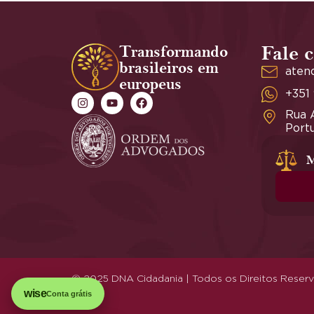
Transformando
Fale 
brasileiros em
aten
europeus
+351
Rua A
Portu
M
© 2025 DNA Cidadania | Todos os Direitos Reser
wise
Conta grátis