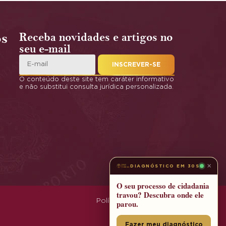
os
Receba novidades e artigos no
seu e-mail
INSCREVER-SE
O conteúdo deste site tem caráter informativo
e não substitui consulta jurídica personalizada.
×
DIAGNÓSTICO EM 30S
O seu processo de cidadania
travou? Descubra onde ele
Política de Privacidade
parou.
Fazer meu diagnóstico