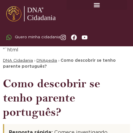
SOBRE A DNA CIDADANIA: DR. RODRIGO MARICATO LOPES
Quero minha cidadania
“`html
DNA Cidadania
›
DNApedia
›
Como descobrir se tenho
parente português?
Como descobrir se
tenho parente
português?
Resposta rápida:
Comece investigando