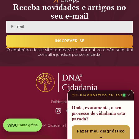
DNApp
Receba novidades e artigos no
seu e-mail
INSCREVER-SE
O conteúdo deste site tem caráter informativo e não substitui
consulta jurídica personalizada.
×
DIAGNÓSTICO EM 30S
Política de Privacidade
Onde, exatamente, o seu
processo de cidadania está
parado?
wise
Conta grátis
© 2025 DNA Cidadania | Todos os Direitos Reservados
Fazer meu diagnóstico
→