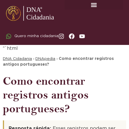
SOBRE A DNA CIDADANIA: DR. RODRIGO MARICATO LOPES
Quero minha cidadania
“`html
DNA Cidadania
›
DNApedia
›
Como encontrar registros
antigos portugueses?
Como encontrar
registros antigos
portugueses?
Resposta rápida:
Esses registros podem ser