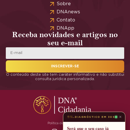
Sobre
DNAnews
Contato
DNApp
Receba novidades e artigos no
seu e-mail
INSCREVER-SE
O conteúdo deste site tem caráter informativo e não substitui
consulta jurídica personalizada.
×
DIAGNÓSTICO EM 30S
Política de Privacidade
Será que o seu caso já