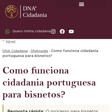
SOBRE A DNA CIDADANIA: DR. RODRIGO MARICATO LOPES
Quero minha cidadania
“`html
DNA Cidadania
›
DNApedia
›
Como funciona cidadania
portuguesa para bisnetos?
Como funciona
cidadania portuguesa
para bisnetos?
Resposta rápida:
O processo para bisnetos