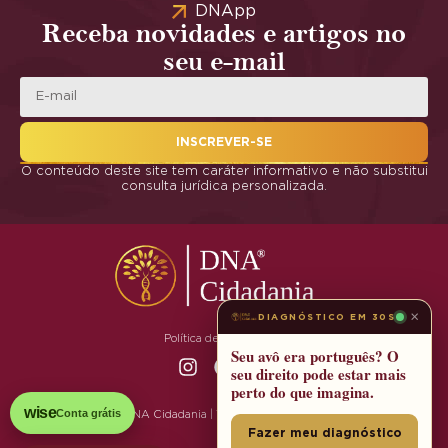
DNApp
Receba novidades e artigos no
seu e-mail
INSCREVER-SE
O conteúdo deste site tem caráter informativo e não substitui
consulta jurídica personalizada.
×
DIAGNÓSTICO EM 30S
Política de Privacidade
Seu avô era português? O
seu direito pode estar mais
perto do que imagina.
wise
Conta grátis
© 2025 DNA Cidadania | Todos os Direitos Reservados
Fazer meu diagnóstico