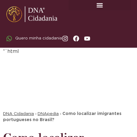
SOBRE A DNA CIDADANIA: DR. RODRIGO MARICATO LOPES
Quero minha cidadania
“`html
DNA Cidadania
›
DNApedia
›
Como localizar imigrantes
portugueses no Brasil?