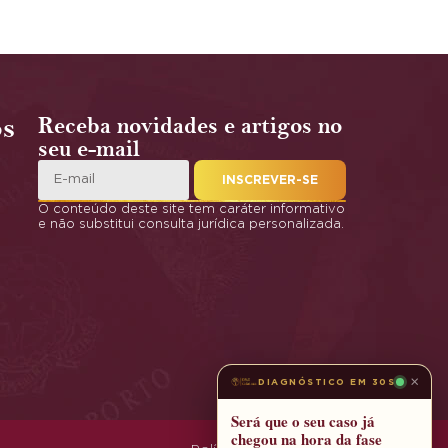
os
Receba novidades e artigos no
seu e-mail
INSCREVER-SE
O conteúdo deste site tem caráter informativo
e não substitui consulta jurídica personalizada.
×
DIAGNÓSTICO EM 30S
Será que o seu caso já
chegou na hora da fase