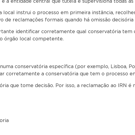
 é a entidade central que tutela e supervisiona todas as
a local instrui o processo em primeira instância, recol
o de reclamações formais quando há omissão decisória 
rtante identificar corretamente qual conservatória tem 
ao órgão local competente.
numa conservatória específica (por exemplo, Lisboa, Por
icar corretamente a conservatória que tem o processo e
ria que tome decisão. Por isso, a reclamação ao IRN é m
oria