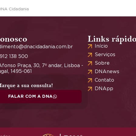
DNA Cidadania
conosco
Links rápid
Início
dimento@dnacidadania.com.br
Serviços
 912 138 500
Sobre
fonso Praça, 30, 7º andar, Lisboa -
gal, 1495-061
DNAnews
Contato
arque a sua consulta!
DNApp
FALAR COM A DNA