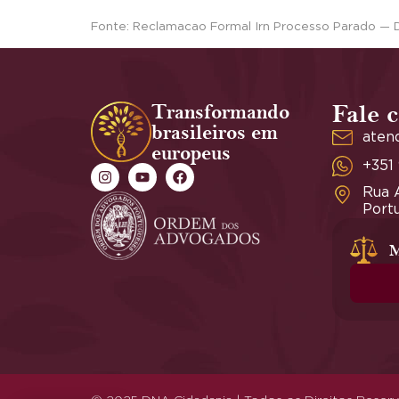
Fonte: Reclamacao Formal Irn Processo Parado — 
Transformando
Fale 
brasileiros em
aten
europeus
+351
Rua A
Portu
M