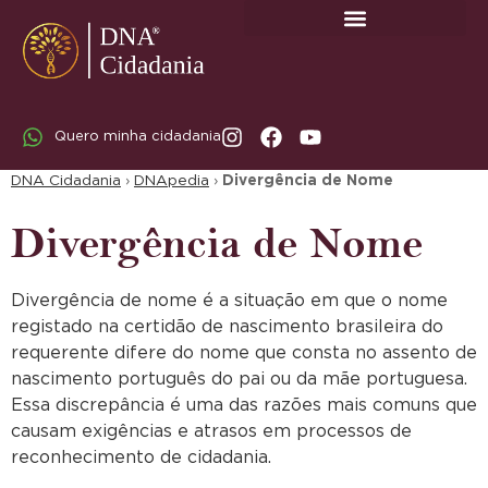
SOBRE A DNA CIDADANIA: DR. RODRIGO MARICATO LOPES
Quero minha cidadania
DNA Cidadania
›
DNApedia
›
Divergência de Nome
Divergência de Nome
Divergência de nome é a situação em que o nome
registado na certidão de nascimento brasileira do
requerente difere do nome que consta no assento de
nascimento português do pai ou da mãe portuguesa.
Essa discrepância é uma das razões mais comuns que
causam exigências e atrasos em processos de
reconhecimento de cidadania.