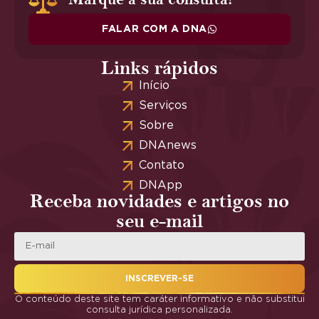
FALAR COM A DNA
Links rápidos
Início
Serviços
Sobre
DNAnews
Contato
DNApp
Receba novidades e artigos no
seu e-mail
INSCREVER-SE
O conteúdo deste site tem caráter informativo e não substitui
consulta jurídica personalizada.