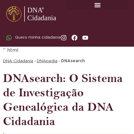
SOBRE A DNA CIDADANIA: DR. RODRIGO MARICATO LOPES
Quero minha cidadania
“`html
DNA Cidadania
›
DNApedia
›
DNAsearch
DNAsearch: O Sistema
de Investigação
Genealógica da DNA
Cidadania