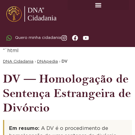
SOBRE A DNA CIDADANIA: DR. RODRIGO MARICATO LOPES
Quero minha cidadania
“`html
DNA Cidadania
›
DNApedia
›
DV
DV — Homologação de
Sentença Estrangeira de
Divórcio
Em resumo:
A DV é o procedimento de