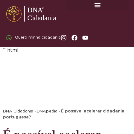
SOBRE A DNA CIDADANIA: DR. RODRIGO MARICATO LOPES
Quero minha cidadania
“`html
DNA Cidadania
›
DNApedia
›
É possível acelerar cidadania
portuguesa?