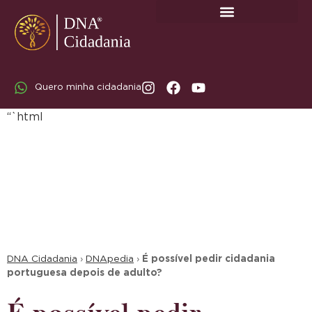
SOBRE A DNA CIDADANIA: DR. RODRIGO MARICATO LOPES
Quero minha cidadania
“`html
DNA Cidadania
›
DNApedia
›
É possível pedir cidadania
portuguesa depois de adulto?