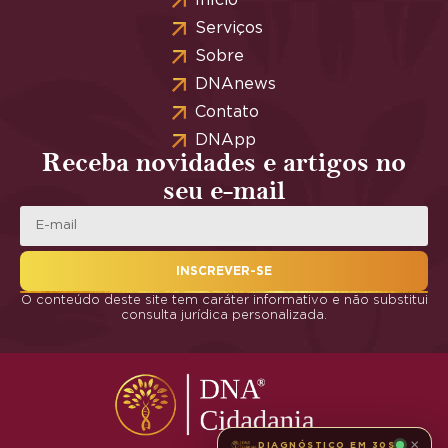
Início
Serviços
Sobre
DNAnews
Contato
DNApp
Receba novidades e artigos no
seu e-mail
INSCREVER-SE
O conteúdo deste site tem caráter informativo e não substitui
consulta jurídica personalizada.
×
DIAGNÓSTICO EM 30S