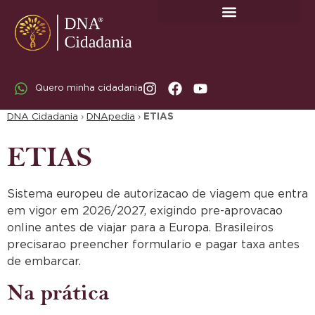
SOBRE A DNA CIDADANIA: DR. RODRIGO MARICATO LOPES
Quero minha cidadania
DNA Cidadania
›
DNApedia
›
ETIAS
ETIAS
Sistema europeu de autorizacao de viagem que entra
em vigor em 2026/2027, exigindo pre-aprovacao
online antes de viajar para a Europa. Brasileiros
precisarao preencher formulario e pagar taxa antes
de embarcar.
Na prática