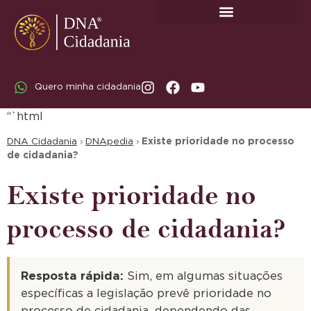
SOBRE A DNA CIDADANIA: DR. RODRIGO MARICATO LOPES
Quero minha cidadania
“`html
DNA Cidadania
›
DNApedia
›
Existe prioridade no processo
de cidadania?
Existe prioridade no
processo de cidadania?
Resposta rápida:
Sim, em algumas situações
específicas a legislação prevê prioridade no