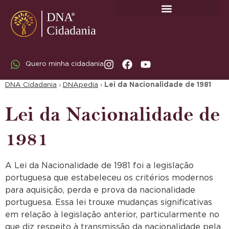
SOBRE A DNA CIDADANIA: DR. RODRIGO MARICATO LOPES
Quero minha cidadania
DNA Cidadania
›
DNApedia
›
Lei da Nacionalidade de 1981
Lei da Nacionalidade de
1981
A Lei da Nacionalidade de 1981 foi a legislação
portuguesa que estabeleceu os critérios modernos
para aquisição, perda e prova da nacionalidade
portuguesa. Essa lei trouxe mudanças significativas
em relação à legislação anterior, particularmente no
que diz respeito à transmissão da nacionalidade pela