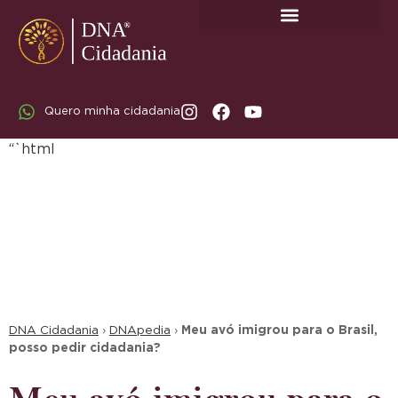
SOBRE A DNA CIDADANIA: DR. RODRIGO MARICATO LOPES
Quero minha cidadania
“`html
DNA Cidadania
›
DNApedia
›
Meu avó imigrou para o Brasil,
posso pedir cidadania?