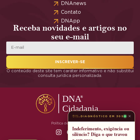
DNAnews
Contato
DNApp
Receba novidades e artigos no
seu e-mail
INSCREVER-SE
O conteúdo deste site tem caráter informativo e não substitui
consulta jurídica personalizada.
×
DIAGNÓSTICO EM 30S
Política de Privacidade
Indeferimento, exigência ou
silêncio? Diga o que travou
o seu caso.