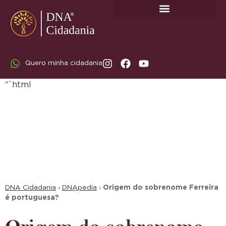
SOBRE A DNA CIDADANIA: DR. RODRIGO MARICATO LOPES
Quero minha cidadania
“`html
DNA Cidadania
›
DNApedia
›
Origem do sobrenome Ferreira
é portuguesa?