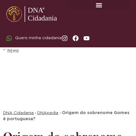
SOBRE A DNA CIDADANIA: DR. RODRIGO MARICATO LOPES
Quero minha cidadania
“`html
DNA Cidadania
›
DNApedia
›
Origem do sobrenome Gomes
é portuguesa?