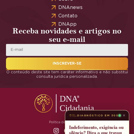
DNAnews
Contato
DNApp
Receba novidades e artigos no
seu e-mail
INSCREVER-SE
O conteúdo deste site tem caráter informativo e não substitui
consulta jurídica personalizada.
×
DIAGNÓSTICO EM 30S
Política de Privacidade
Indeferimento, exigência ou
silêncio? Diga o que travou