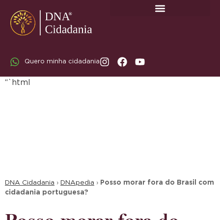
SOBRE A DNA CIDADANIA: DR. RODRIGO MARICATO LOPES
Quero minha cidadania
“`html
DNA Cidadania
›
DNApedia
›
Posso morar fora do Brasil com
cidadania portuguesa?