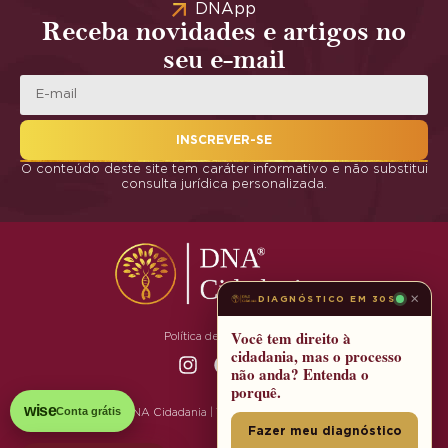
DNApp
Receba novidades e artigos no
seu e-mail
INSCREVER-SE
O conteúdo deste site tem caráter informativo e não substitui
consulta jurídica personalizada.
×
DIAGNÓSTICO EM 30S
Você tem direito à
Política de Privacidade
cidadania, mas o processo
não anda? Entenda o
porquê.
wise
Conta grátis
© 2025 DNA Cidadania | Todos os Direitos Reservados
Fazer meu diagnóstico