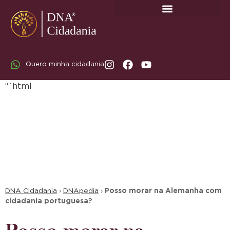
SOBRE A DNA CIDADANIA: DR. RODRIGO MARICATO LOPES
Quero minha cidadania
“`html
DNA Cidadania
›
DNApedia
›
Posso morar na Alemanha com
cidadania portuguesa?