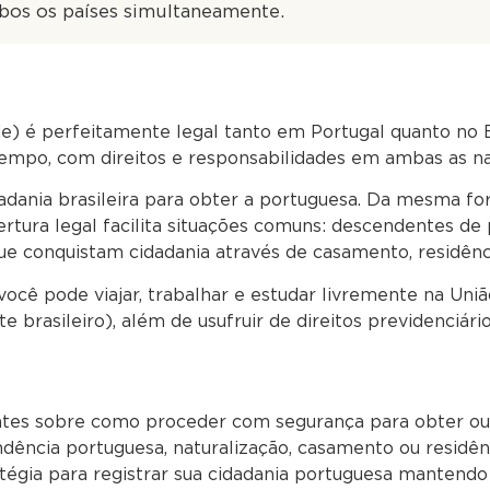
os os países simultaneamente.
e) é perfeitamente legal tanto em Portugal quanto no Br
tempo, com direitos e responsabilidades em ambas as n
adania brasileira para obter a portuguesa. Da mesma fo
tura legal facilita situações comuns: descendentes de p
ue conquistam cidadania através de casamento, residênc
 você pode viajar, trabalhar e estudar livremente na Un
 brasileiro), além de usufruir de direitos previdenciár
ntes sobre como proceder com segurança para obter ou 
ndência portuguesa, naturalização, casamento ou residên
gia para registrar sua cidadania portuguesa mantendo su