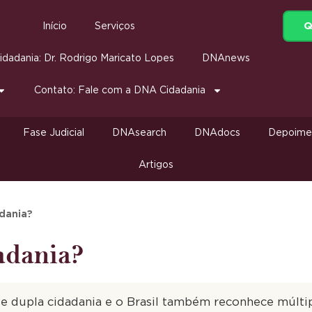
Q
Início
Serviços
dadania: Dr. Rodrigo Maricato Lopes
DNAnews
Contato: Fale com a DNA Cidadania
Fase Judicial
DNAsearch
DNAdocs
Depoime
Artigos
adania?
adania?
e dupla cidadania e o Brasil também reconhece múltip