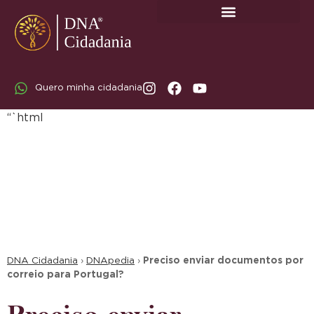
SOBRE A DNA CIDADANIA: DR. RODRIGO MARICATO LOPES
Quero minha cidadania
“`html
DNA Cidadania
›
DNApedia
›
Preciso enviar documentos por
correio para Portugal?