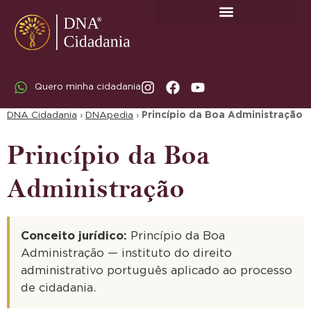
SOBRE A DNA CIDADANIA: DR. RODRIGO MARICATO LOPES
Quero minha cidadania
DNA Cidadania
›
DNApedia
›
Princípio da Boa Administração
Princípio da Boa
Administração
Conceito jurídico:
Princípio da Boa
Administração — instituto do direito
administrativo português aplicado ao processo
de cidadania.