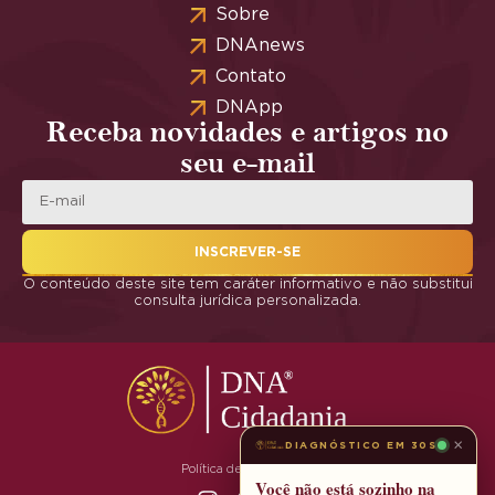
Sobre
DNAnews
Contato
DNApp
Receba novidades e artigos no
seu e-mail
INSCREVER-SE
O conteúdo deste site tem caráter informativo e não substitui
consulta jurídica personalizada.
×
DIAGNÓSTICO EM 30S
Política de Privacidade
Você não está sozinho na