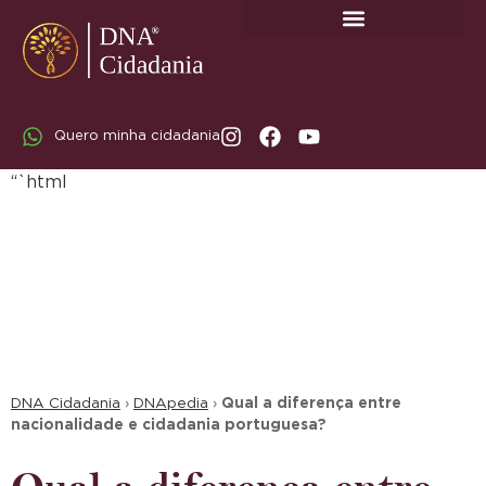
SOBRE A DNA CIDADANIA: DR. RODRIGO MARICATO LOPES
Quero minha cidadania
“`html
DNA Cidadania
›
DNApedia
›
Qual a diferença entre
nacionalidade e cidadania portuguesa?