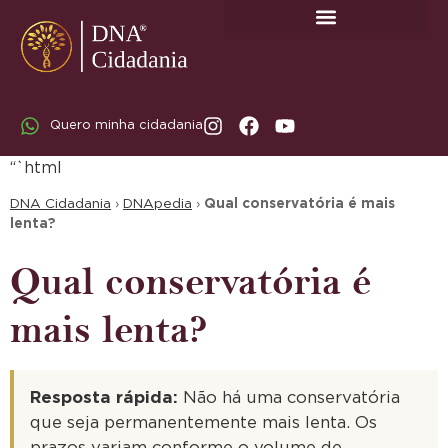
SOBRE A DNA CIDADANIA: DR. RODRIGO MARICATO LOPES
Quero minha cidadania
“`html
DNA Cidadania
›
DNApedia
›
Qual conservatória é mais
lenta?
Qual conservatória é
mais lenta?
Resposta rápida:
Não há uma conservatória
que seja permanentemente mais lenta. Os