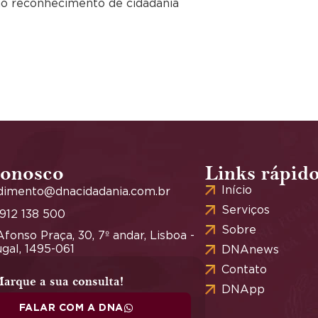
no reconhecimento de cidadania
conosco
Links rápid
Início
dimento@dnacidadania.com.br
Serviços
 912 138 500
Sobre
fonso Praça, 30, 7º andar, Lisboa -
gal, 1495-061
DNAnews
Contato
arque a sua consulta!
DNApp
FALAR COM A DNA