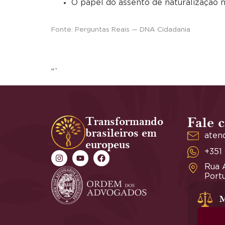
O papel do assento de naturalização 
Fonte: Perguntas Reais — DNA Cidadania
“`
Transformando
Fale 
brasileiros em
aten
europeus
+351
Rua A
Portu
M