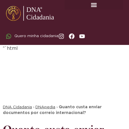
SOBRE A DNA CIDADANIA: DR. RODRIGO MARICATO LOPES
Quero minha cidadania
“`html
DNA Cidadania
›
DNApedia
›
Quanto custa enviar
documentos por correio internacional?